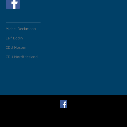
Michel Deckmann
Leif Bodin
CDU Husum
CDU Nordfriesland
Impressum
Datenschutz
News