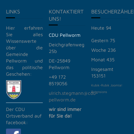
LINKS
KONTAKTIERT
BESUCHERZÄHLE
UNS!
Hier erfahren
Heute
94
Sie alles
CDU Pellworm
Gestern
75
Wissenswerte
Deichgrafenweg
über die
Woche
236
25b
Gemeinde
Monat
435
Pellworm und
DE-25849
das politische
Pellworm
Insgesamt
Geschehen:
153151
+49
172
8519056
Kubik-Rubik Joomla!
Extensions
ulrich.stegmann@cdu-
pellworm.de
wir sind immer
Der CDU
für Sie da!
Ortsverband auf
facebook: