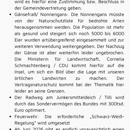
wird es hierfür eine Zustimmung bzw. Beschluss in
der Gemeindevertretung geben.
Gänsefraß/ Nonnengans: Die Nonnengans müsste
von der Naturschutzliste für bedrohte Arten
herausgenommen werden. Die Population ist mehr
als gesund und steigert sich noch 5000 bis 6000
Eier wurden artübergreifend eingesammelt und zur
weiteren Verwendung weitergegeben. Der Nachzug
der Gänse ist aber weiterhin leider ungebrochen.
Die Ministerin für Landwirtschaft, Cornelia
Schmachtenberg / CDU kommt hierfür auf die
Insel, um sich ein Bild über die Lage mit unseren
örtlichen Landwirten zu machen. Der
Vertragsnaturschutz kommt bei der Thematik hier
leider an seine Grenzen.
Der Radweg am Junkersmitteldeich / Tilli wird
durch das Sondervermögen des Bundes mit 300tsd.
Euro optimiert.
Feuerwehr:
Die
erforderliche
„Schwarz-Weiß-
Regelung“
wird
umgesetzt
Ab Juni 2026 gibt es endlich voraussichtlich einen