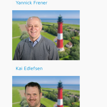
Yannick Frener
Kai Edlefsen