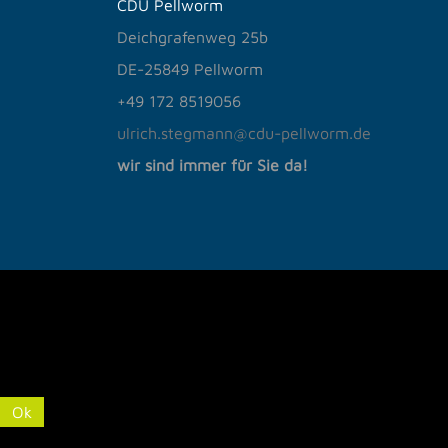
CDU Pellworm
Deichgrafenweg 25b
DE-25849 Pellworm
+49
172 8519056
ulrich.stegmann@cdu-pellworm.de
wir sind immer für Sie da!
Cookies erleichtern die Bereitstellung unserer Dienste. Mit 
Ok