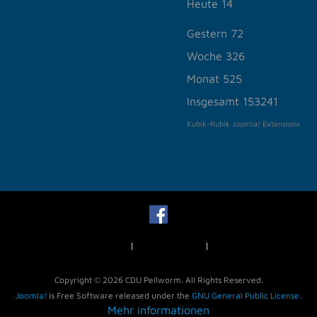
Heute
14
Gestern
72
Woche
326
Monat
525
Insgesamt
153241
Kubik-Rubik Joomla! Extensions
Impressum
Datenschutz
News
der Nutzung unserer Dienste erklären Sie sich damit einversta
Copyright © 2026 CDU Pellworm. All Rights Reserved.
Joomla!
is Free Software released under the
GNU General Public License.
Mehr informationen